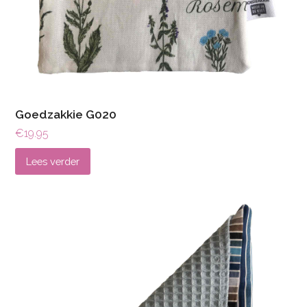
Goedzakkie G020
€
19.95
Lees verder